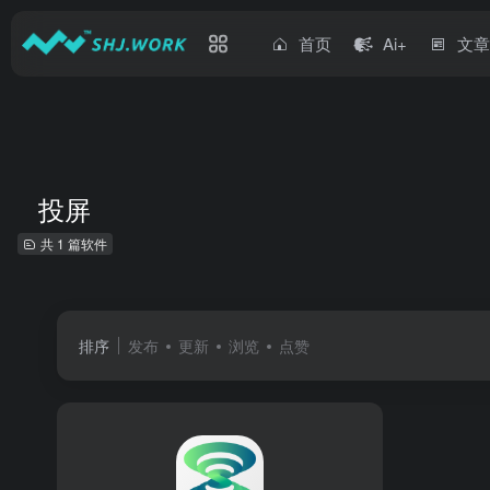
首页
Ai+
文
投屏
共 1 篇软件
排序
发布
更新
浏览
点赞