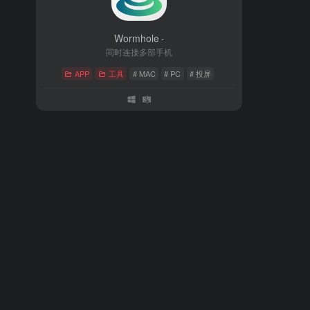
Wormhole
-
同时连接多部手机
APP
工具
# MAC
# PC
# 投屏