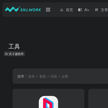
首页
Ai+
文
工具
共 2 篇软件
排序
发布
更新
浏览
点赞