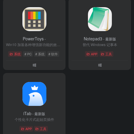
PowerToys
Notepad3
-
- 最新版
Win10 加装各种增强新功能的效率利器
替代 Windows 记事本
系统
# PC
# 系统
# 软件
APP
工具
iTab
- 最新版
个性化卡片式起始页插件
APP
工具