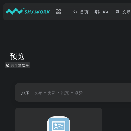
首页
Ai+
文
预览
共 1 篇软件
排序
发布
更新
浏览
点赞