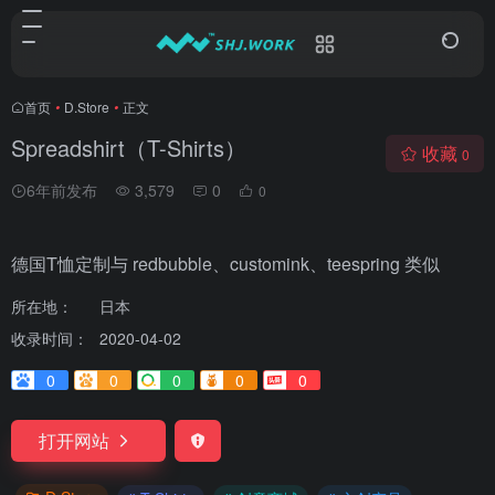
首页
•
D.Store
•
正文
Spreadshirt（T-Shirts）
收藏
0
6年前发布
3,579
0
0
德国T恤定制与 redbubble、customink、teespring 类似
所在地：
日本
收录时间：
2020-04-02
0
0
0
0
0
打开网站