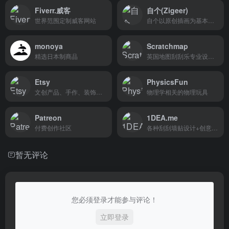
Fiverr.威客
自个(Zigeer)
世界范围定制威客网站
自个以原创插画为基本，专注于个性定制
monoya
Scratchmap
精选日本制商品
英国地图刮刮乐专业设计产品
Etsy
PhysicsFun
文创产品、手作、装饰画等等，可以发布和购买
物理学相关的物理玩具
Patreon
1DEA.me
付费创作社区
各种刮刮墙贴设计+创意装饰画
暂无评论
您必须登录才能参与评论！
立即登录