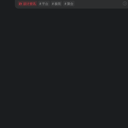
设计资讯
# 平台
# 极简
# 聚合