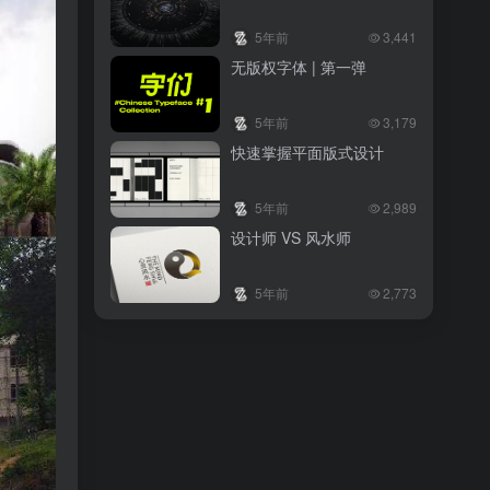
5年前
3,441
无版权字体 | 第一弹
5年前
3,179
快速掌握平面版式设计
5年前
2,989
设计师 VS 风水师
5年前
2,773