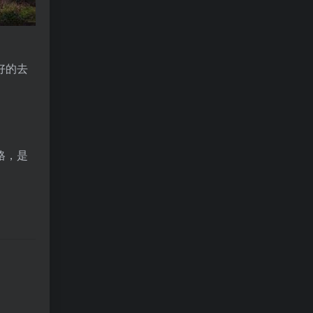
好的去
格，是