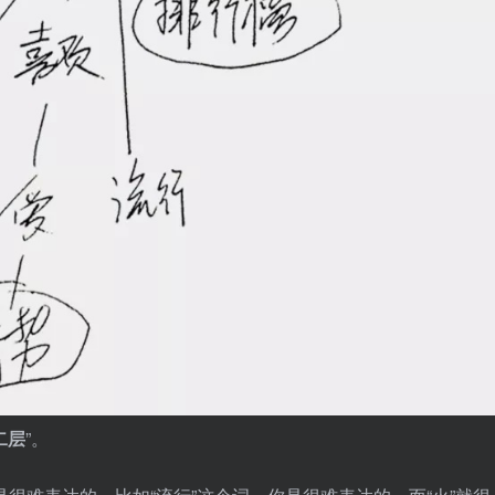
二层
”。