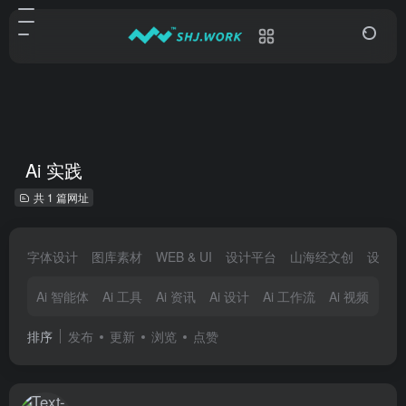
Ai 实践
共 1 篇网址
字体设计
图库素材
WEB & UI
设计平台
山海经文创
设计大
Ai 智能体
Ai 工具
Ai 资讯
Ai 设计
Ai 工作流
Ai 视频
Ai
排序
发布
更新
浏览
点赞