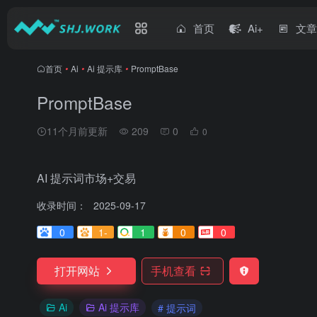
首页
Ai+
文
首页
•
Ai
•
Ai 提示库
•
PromptBase
PromptBase
11个月前更新
209
0
0
AI 提示词市场+交易
收录时间：
2025-09-17
0
1-
1
0
0
打开网站
手机查看
Ai
Ai 提示库
# 提示词