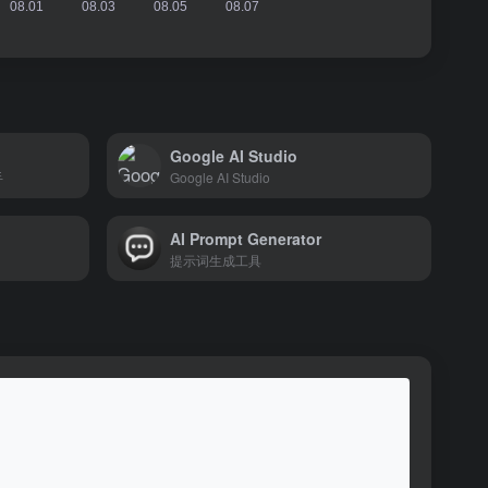
Google AI Studio
手
Google AI Studio
AI Prompt Generator
提示词生成工具