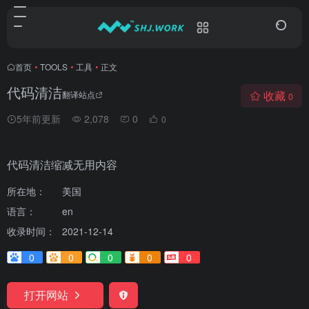
首页
•
TOOLS
•
工具
•
正文
代码清洁
收藏
翻译站点
0
5年前更新
2,078
0
0
代码清洁缩减无用内容
所在地：
美国
语言：
en
收录时间：
2021-12-14
0
0
0
0
0
打开网站