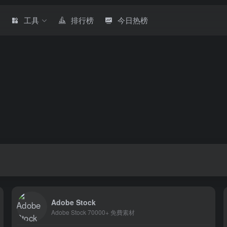
章
工具
排行榜
今日热榜
Adobe Stock
Adobe Stock 70000+ 免費素材