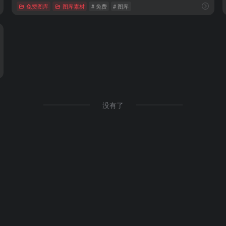
免费图库
图库素材
# 免费
# 图库
没有了