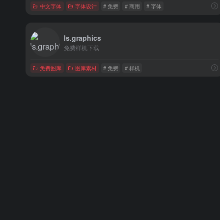
中文字体
字体设计
# 免费
# 商用
# 字体
ls.graphics
免费样机下载
免费图库
图库素材
# 免费
# 样机