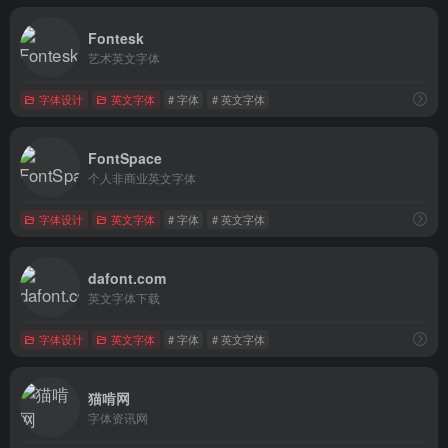
Fontesk
艺术英文字体
字体设计
英文字体
# 字体
# 英文字体
FontSpace
个人非商业英文字体
字体设计
英文字体
# 字体
# 英文字体
dafont.com
英文字体下载
字体设计
英文字体
# 字体
# 英文字体
猫啃网
字体资讯网